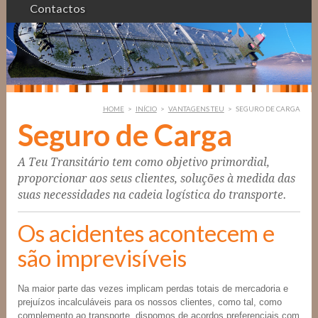
Contactos
HOME
>
INÍCIO
>
VANTAGENS TEU
>
SEGURO DE CARGA
Seguro de Carga
A Teu Transitário tem como objetivo primordial,
proporcionar aos seus clientes, soluções à medida das
suas necessidades na cadeia logística do transporte.
Os acidentes acontecem e
são imprevisíveis
Na maior parte das vezes implicam perdas totais de mercadoria e
prejuízos incalculáveis para os nossos clientes, como tal, como
complemento ao transporte, dispomos de acordos preferenciais com